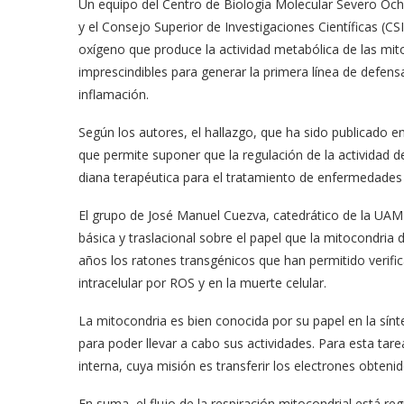
Un equipo del Centro de Biología Molecular Severo Oc
y el Consejo Superior de Investigaciones Científicas (CS
oxígeno que produce la actividad metabólica de las mitoc
imprescindibles para generar la primera línea de defensa
inflamación.
Según los autores, el hallazgo, que ha sido publicado en
que permite suponer que la regulación de la actividad 
diana terapéutica para el tratamiento de enfermedades q
El grupo de José Manuel Cuezva, catedrático de la UAM y
básica y traslacional sobre el papel que la mitocondr
años los ratones transgénicos que han permitido verifi
intracelular por ROS y en la muerte celular.
La mitocondria es bien conocida por su papel en la sínte
para poder llevar a cabo sus actividades. Para esta tare
interna, cuya misión es transferir los electrones obteni
En suma, el flujo de la respiración mitocondrial está reg