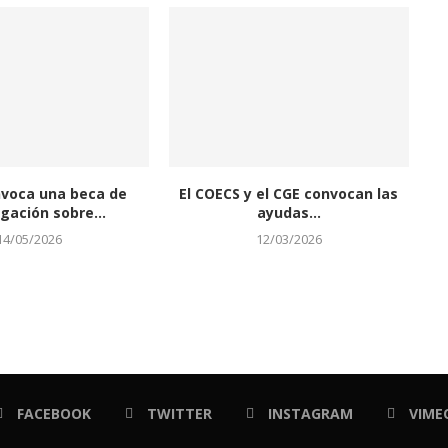
nvoca una beca de
El COECS y el CGE convocan las
igación sobre...
ayudas...
14/05/2026
12/03/2026
FACEBOOK
TWITTER
INSTAGRAM
VIME