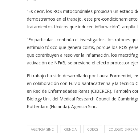
“Es decir, los ROS mitocondriales propician un estado d
demostramos en el trabajo, este pre-condicionamiento
tratamientos tóxicos que inducen inflamación”, amplía 
“En particular –continúa el investigador– los ratones q
estímulo tóxico que genera colitis, porque los ROS gene
que contribuyen a resolver la inflamación, los macrófa
activación de NFκB, se previene el efecto protector ejer
El trabajo ha sido desarrollado por Laura Formentini, 
en colaboración con Fulvio Santacatterina y la técnico 
en Red de Enfermedades Raras (CIBERER). También cont
Biology Unit del Medical Research Council de Cambridg
Rotterdam (Holanda). Agencia Sinc.
AGENCIA SINC
CIENCIA
COECS
COLEGIO ENFERM