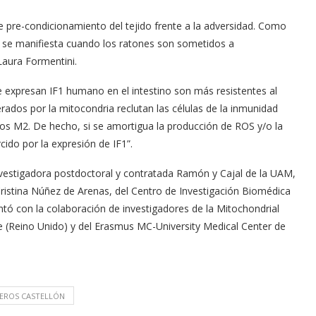
e pre-condicionamiento del tejido frente a la adversidad. Como
 se manifiesta cuando los ratones son sometidos a
Laura Formentini.
ue expresan IF1 humano en el intestino son más resistentes al
rados por la mitocondria reclutan las células de la inmunidad
gos M2. De hecho, si se amortigua la producción de ROS y/o la
cido por la expresión de IF1”.
investigadora postdoctoral y contratada Ramón y Cajal de la UAM,
Cristina Núñez de Arenas, del Centro de Investigación Biomédica
ó con la colaboración de investigadores de la Mitochondrial
e (Reino Unido) y del Erasmus MC-University Medical Center de
EROS CASTELLÓN