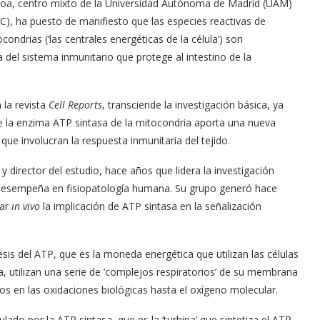
hoa, centro mixto de la Universidad Autónoma de Madrid (UAM)
IC), ha puesto de manifiesto que las especies reactivas de
ondrias (‘las centrales energéticas de la célula’) son
 del sistema inmunitario que protege al intestino de la
 la revista
Cell Reports
, transciende la investigación básica, ya
de la enzima ATP sintasa de la mitocondria aporta una nueva
ue involucran la respuesta inmunitaria del tejido.
 director del estudio, hace años que lidera la investigación
ia desempeña en fisiopatología humana. Su grupo generó hace
car
in vivo
la implicación de ATP sintasa en la señalización
sis del ATP, que es la moneda energética que utilizan las células
a, utilizan una serie de ‘complejos respiratorios’ de su membrana
dos en las oxidaciones biológicas hasta el oxígeno molecular.
ulado por la ATP sintasa, que es la ‘turbina’ que sintetiza el ATP.