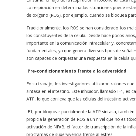
La respiración en determinadas situaciones puede estar 
de oxígeno (ROS), por ejemplo, cuando se bloquea parci
Tradicionalmente, los ROS se han considerado ‘los malos
los constituyentes de la célula. Desde hace pocos año
importante en la comunicación intracelular y, concreta
fundamentales, ya que genera diversos tipos de señale
son capaces de orquestar una respuesta en la célula que 
Pre-condicionamiento frente a la adversidad
En su trabajo, los investigadores utilizaron ratones que
sintasa en el intestino. Este inhibidor, llamado IF1, es c
ATP, lo que conlleva que las células del intestino activen
IF1, por bloquear parcialmente la ATP sintasa, también i
propicia la generación de ROS a un nivel que no es tóx
activación de NFκB, el factor de transcripción de la in
programas de supervivencia frente al estrés.