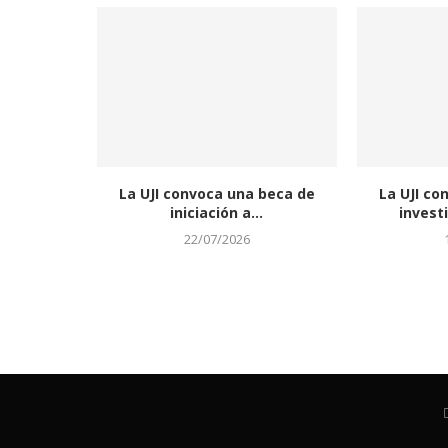
La UJI convoca una beca de
La UJI co
iniciación a...
invest
22/07/2026